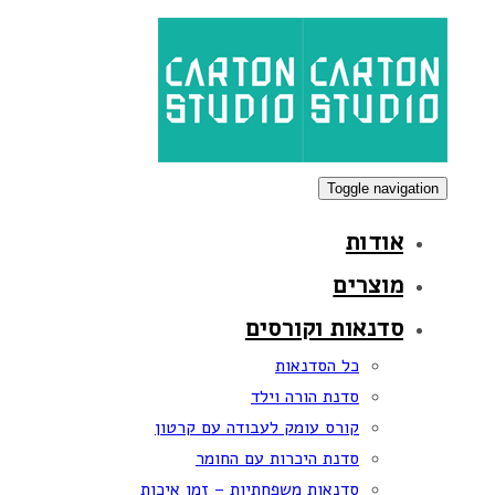
Skip
Skip
links
to
primary
navigation
Skip
to
Toggle navigation
content
אודות
מוצרים
סדנאות וקורסים
כל הסדנאות
סדנת הורה וילד
קורס עומק לעבודה עם קרטון
סדנת היכרות עם החומר
סדנאות משפחתיות – זמן איכות