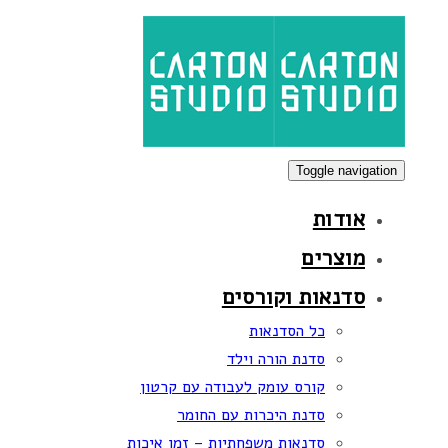
Skip
Skip
links
to
primary
navigation
Skip
to
Toggle navigation
content
אודות
מוצרים
סדנאות וקורסים
כל הסדנאות
סדנת הורה וילד
קורס עומק לעבודה עם קרטון
סדנת היכרות עם החומר
סדנאות משפחתיות – זמן איכות