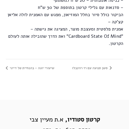
– כניסה אומנותית – 20 ש"ח למשתתף
– סדנאות עם גלילי קרטון בתוספת של 30 ש"ח
הביקור כולל סיור בחלל המוזיאון, מפגש עם האמנית לולה אליאן
קצ'קה –
אמנית פלסטית ומעצבת מוצר, המציגה את גישתה –
"Cardboard State Of Mind" ואת הדרך שהובילה אותה לעולם
הקרטון.
סשן תנועה עם רז רוזנבלו
שיעורי יוגה – בהנחיית טל דייגי
קרטון סטודיו,
א.ת מעיין צבי