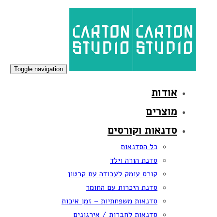
Skip
Skip
links
to
primary
navigation
Skip
Toggle navigation
to
אודות
content
מוצרים
סדנאות וקורסים
כל הסדנאות
סדנת הורה וילד
קורס עומק לעבודה עם קרטון
סדנת היכרות עם החומר
סדנאות משפחתיות – זמן איכות
סדנאות לחברות / אירגונים