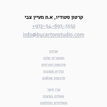
קרטון סטודיו,
א.ת מעיין צבי
972-54-693-3552+
info@bycartonstudio.com
אודות
המוצרים שלנו
סדנאות וקורסים
גלרית תמונות
סדנאות online
צרו קשר
שאלות נפוצות
משלוחים והחלפות