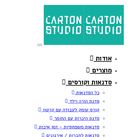
Skip
Skip
links
to
primary
navigation
Skip
Toggle
to
navigation
אודות
content
מוצרים
סדנאות וקורסים
כל הסדנאות
סדנת הורה וילד
קורס עומק לעבודה עם קרטון
סדנת היכרות עם החומר
סדנאות משפחתיות – זמן איכות
סדנאות לחברות / אירגונים