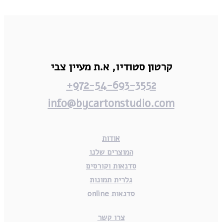
קרטון סטודיו,
א.ת מעיין צבי
972-54-693-3552+
info@bycartonstudio.com
אודות
המוצרים שלנו
סדנאות וקורסים
גלרית תמונות
סדנאות online
צרו קשר