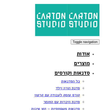
Skip
Skip
links
to
primary
navigation
Skip
to
Toggle navigation
content
אודות
מוצרים
סדנאות וקורסים
כל הסדנאות
סדנת הורה וילד
קורס עומק לעבודה עם קרטון
סדנת היכרות עם החומר
סדנאות משפחתיות – זמן איכות